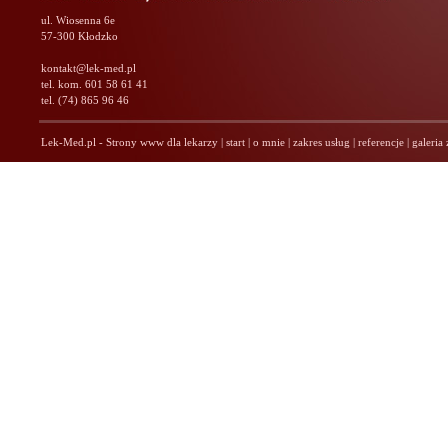
ul. Wiosenna 6e
57-300 Kłodzko
kontakt@lek-med.pl
tel. kom. 601 58 61 41
tel. (74) 865 96 46
Lek-Med.pl - Strony www dla lekarzy
|
start
|
o mnie
|
zakres usług
|
referencje
|
galeria 