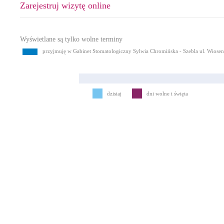
Zarejestruj wizytę online
Wyświetlane są tylko wolne terminy
przyjmuję w Gabinet Stomatologiczny Sylwia Chromińska - Szebla ul. Wiose
dzisiaj
dni wolne i święta