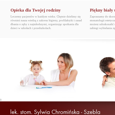
Opieka dla Twojej rodziny
Piękny biały
Leczemy pacjentów w każdym wieku. Chętnie dzielimy się
Zapraszamy do skorzy
również nasza wiedzą z zakresu higieny, profilaktyki i zasad
stomatologii estetyc
dbania o zęby z najmłodszymi, organizując spotkania dla
możesz udoskonalić 
dzieci w szkołach i przedszkolach.
zabiegi wybielania 
0