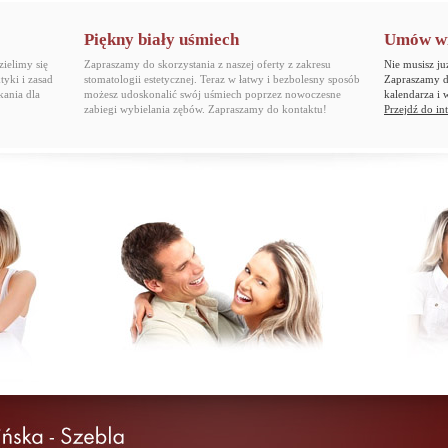
Piękny biały uśmiech
Umów wiz
ielimy się
Zapraszamy do skorzystania z naszej oferty z zakresu
Nie musisz ju
tyki i zasad
stomatologii estetycznej. Teraz w łatwy i bezbolesny sposób
Zapraszamy do
kania dla
możesz udoskonalić swój uśmiech poprzez nowoczesne
kalendarza i 
zabiegi wybielania zębów. Zapraszamy do kontaktu!
Przejdź do int