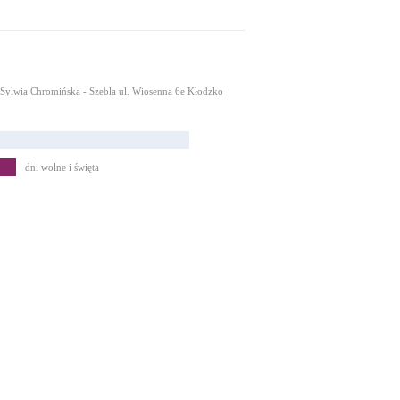
Sylwia Chromińska - Szebla ul. Wiosenna 6e Kłodzko
dni wolne i święta