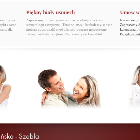
Piękny biały uśmiech
Umów wiz
ielimy się
Zapraszamy do skorzystania z naszej oferty z zakresu
Nie musisz ju
tyki i zasad
stomatologii estetycznej. Teraz w łatwy i bezbolesny sposób
Zapraszamy do
kania dla
możesz udoskonalić swój uśmiech poprzez nowoczesne
kalendarza i 
zabiegi wybielania zębów. Zapraszamy do kontaktu!
Przejdź do int