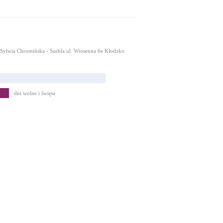
Sylwia Chromińska - Szebla ul. Wiosenna 6e Kłodzko
dni wolne i święta