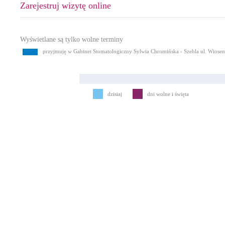
Zarejestruj wizytę online
Wyświetlane są tylko wolne terminy
przyjmuję w Gabinet Stomatologiczny Sylwia Chromińska - Szebla ul. Wiose
dzisiaj
dni wolne i święta