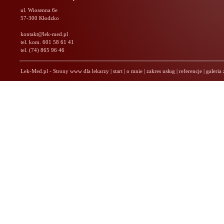
ul. Wiosenna 6e
57-300 Kłodzko
kontakt@lek-med.pl
tel. kom. 601 58 61 41
tel. (74) 865 96 46
Lek-Med.pl - Strony www dla lekarzy
|
start
|
o mnie
|
zakres usług
|
referencje
|
galeria 