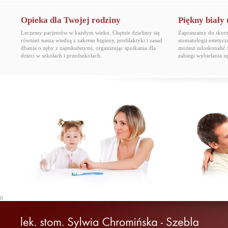
Opieka dla Twojej rodziny
Piękny biały
Leczemy pacjentów w każdym wieku. Chętnie dzielimy się
Zapraszamy do skorzy
również nasza wiedzą z zakresu higieny, profilaktyki i zasad
stomatologii estetyc
dbania o zęby z najmłodszymi, organizując spotkania dla
możesz udoskonalić 
dzieci w szkołach i przedszkolach.
zabiegi wybielania 
0