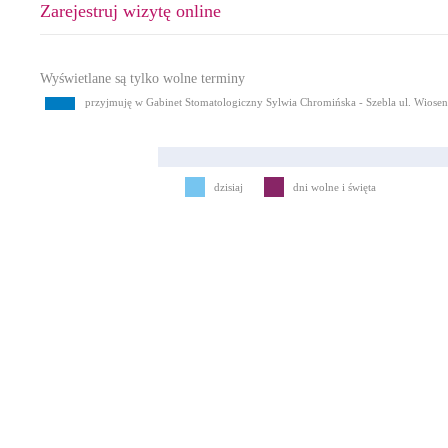
Zarejestruj wizytę online
Wyświetlane są tylko wolne terminy
przyjmuję w Gabinet Stomatologiczny Sylwia Chromińska - Szebla ul. Wiose
dzisiaj
dni wolne i święta