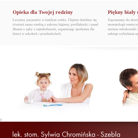
Opieka dla Twojej rodziny
Piękny biały
Leczemy pacjentów w każdym wieku. Chętnie dzielimy się
Zapraszamy do skorzy
również nasza wiedzą z zakresu higieny, profilaktyki i zasad
stomatologii estetyc
dbania o zęby z najmłodszymi, organizując spotkania dla
możesz udoskonalić 
dzieci w szkołach i przedszkolach.
zabiegi wybielania 
0