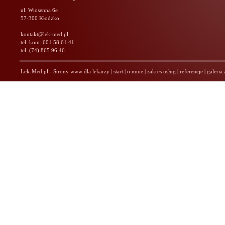
ul. Wiosenna 6e
57-300 Kłodzko
kontakt@lek-med.pl
tel. kom. 601 58 61 41
tel. (74) 865 96 46
Lek-Med.pl - Strony www dla lekarzy
|
start
|
o mnie
|
zakres usług
|
referencje
|
galeria 