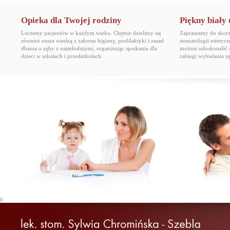
Opieka dla Twojej rodziny
Piękny biały
Leczemy pacjentów w każdym wieku. Chętnie dzielimy się
Zapraszamy do skorzy
również nasza wiedzą z zakresu higieny, profilaktyki i zasad
stomatologii estetyc
dbania o zęby z najmłodszymi, organizując spotkania dla
możesz udoskonalić 
dzieci w szkołach i przedszkolach.
zabiegi wybielania 
0