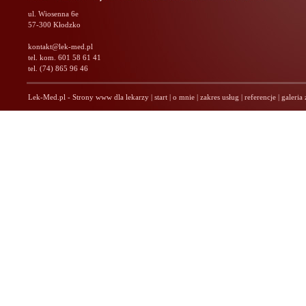
ul. Wiosenna 6e
57-300 Kłodzko
kontakt@lek-med.pl
tel. kom. 601 58 61 41
tel. (74) 865 96 46
Lek-Med.pl - Strony www dla lekarzy
|
start
|
o mnie
|
zakres usług
|
referencje
|
galeria 