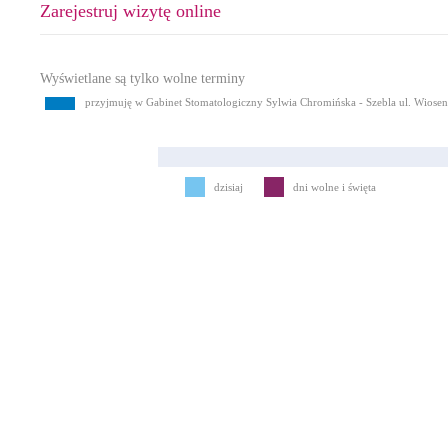
Zarejestruj wizytę online
Wyświetlane są tylko wolne terminy
przyjmuję w Gabinet Stomatologiczny Sylwia Chromińska - Szebla ul. Wiose
dzisiaj
dni wolne i święta