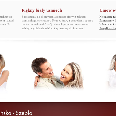
Piękny biały uśmiech
Umów wiz
ielimy się
Zapraszamy do skorzystania z naszej oferty z zakresu
Nie musisz ju
tyki i zasad
stomatologii estetycznej. Teraz w łatwy i bezbolesny sposób
Zapraszamy do
kania dla
możesz udoskonalić swój uśmiech poprzez nowoczesne
kalendarza i 
zabiegi wybielania zębów. Zapraszamy do kontaktu!
Przejdź do int