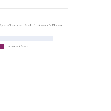
Sylwia Chromińska - Szebla ul. Wiosenna 6e Kłodzko
dni wolne i święta