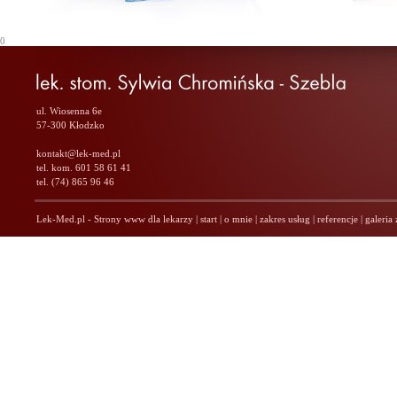
0
ul. Wiosenna 6e
57-300 Kłodzko
kontakt@lek-med.pl
tel. kom. 601 58 61 41
tel. (74) 865 96 46
Lek-Med.pl - Strony www dla lekarzy
|
start
|
o mnie
|
zakres usług
|
referencje
|
galeria 