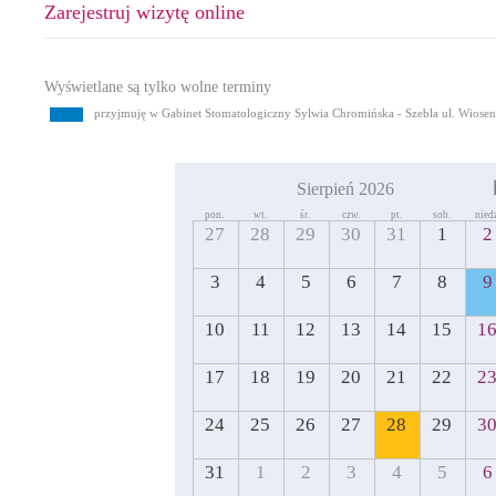
Zarejestruj wizytę online
Wyświetlane są tylko wolne terminy
przyjmuję w Gabinet Stomatologiczny Sylwia Chromińska - Szebla ul. Wiose
Sierpień 2026
pon.
wt.
śr.
czw.
pt.
sob.
nied
27
28
29
30
31
1
2
3
4
5
6
7
8
9
10
11
12
13
14
15
1
17
18
19
20
21
22
2
24
25
26
27
28
29
3
31
1
2
3
4
5
6