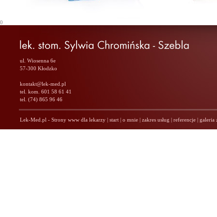
0
ul. Wiosenna 6e
57-300 Kłodzko
kontakt@lek-med.pl
tel. kom. 601 58 61 41
tel. (74) 865 96 46
Lek-Med.pl - Strony www dla lekarzy
|
start
|
o mnie
|
zakres usług
|
referencje
|
galeria 