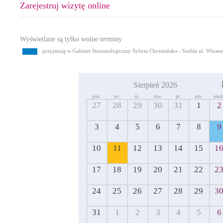
Zarejestruj wizytę online
Wyświetlane są tylko wolne terminy
przyjmuję w Gabinet Stomatologiczny Sylwia Chromińska - Szebla ul. Wiose
Sierpień 2026
pon.
wt.
śr.
czw.
pt.
sob.
nied
27
28
29
30
31
1
2
3
4
5
6
7
8
9
10
11
12
13
14
15
1
17
18
19
20
21
22
2
24
25
26
27
28
29
3
31
1
2
3
4
5
6