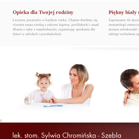
Opieka dla Twojej rodziny
Piękny biały
Leczemy pacjentów w każdym wieku. Chętnie dzielimy się
Zapraszamy do skorzy
również nasza wiedzą z zakresu higieny, profilaktyki i zasad
stomatologii estetyc
dbania o zęby z najmłodszymi, organizując spotkania dla
możesz udoskonalić 
dzieci w szkołach i przedszkolach.
zabiegi wybielania 
0