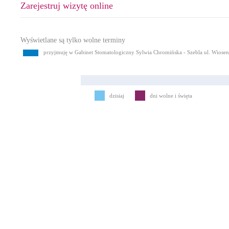
Zarejestruj wizytę online
Wyświetlane są tylko wolne terminy
przyjmuję w Gabinet Stomatologiczny Sylwia Chromińska - Szebla ul. Wiose
dzisiaj
dni wolne i święta