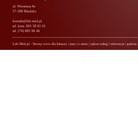
ul. Wiosenna 6e
57-300 Kłodzko
kontakt@lek-med.pl
tel. kom. 601 58 61 41
tel. (74) 865 96 46
Lek-Med.pl - Strony www dla lekarzy
|
start
|
o mnie
|
zakres usług
|
referencje
|
galeria 